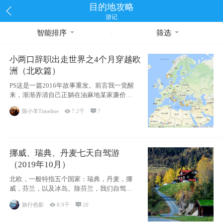
目的地攻略
游记
智能排序
筛选
小两口辞职出走世界之4个月穿越欧
洲（北欧篇）
PS这是一篇2016年故事重发。前言我一觉醒
来，渐渐弄清自己正躺在油麻地某家廉价宾
馆
陈小羊Timeline

7.2千

7
挪威、瑞典、丹麦七天自驾游
（2019年10月）
北欧，一般特指五个国家：瑞典，丹麦，挪
威，芬兰，以及冰岛。除芬兰，我们自驾游
了其中4
旅行色影

8.9千

26