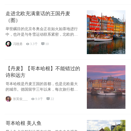
走进北欧充满童话的王国丹麦
（图）
举世瞩目的北京冬奥会正在如火如荼地进行
中，也许是与冬雪运动联系紧密，北欧的一
些国家因
冯赣勇

3.3千

10
【丹麦】【哥本哈根】不能错过的
诗和远方
哥本哈根是丹麦王国的首都，也是北欧最大
的城市。德国留学三年以来，每次旅行都是
一路向南，在内陆生活久了
张英俊___

9.0千

22
哥本哈根 美人鱼