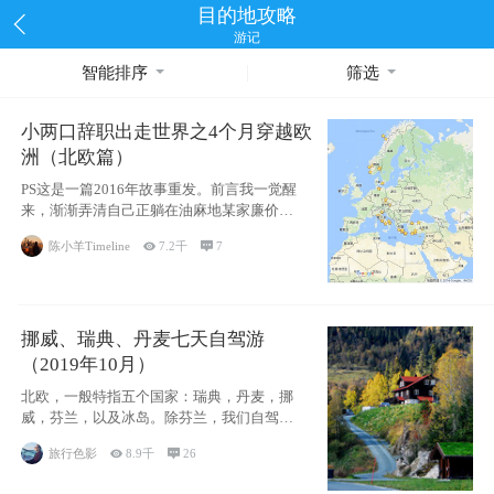
目的地攻略
游记
智能排序
筛选
小两口辞职出走世界之4个月穿越欧
洲（北欧篇）
PS这是一篇2016年故事重发。前言我一觉醒
来，渐渐弄清自己正躺在油麻地某家廉价宾
馆
陈小羊Timeline

7.2千

7
挪威、瑞典、丹麦七天自驾游
（2019年10月）
北欧，一般特指五个国家：瑞典，丹麦，挪
威，芬兰，以及冰岛。除芬兰，我们自驾游
了其中4
旅行色影

8.9千

26