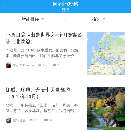
目的地攻略
游记
智能排序
筛选
小两口辞职出走世界之4个月穿越欧
洲（北欧篇）
PS这是一篇2016年故事重发。前言我一觉醒
来，渐渐弄清自己正躺在油麻地某家廉价宾
馆
陈小羊Timeline

7.2千

7
挪威、瑞典、丹麦七天自驾游
（2019年10月）
北欧，一般特指五个国家：瑞典，丹麦，挪
威，芬兰，以及冰岛。除芬兰，我们自驾游
了其中4
旅行色影

8.9千

26