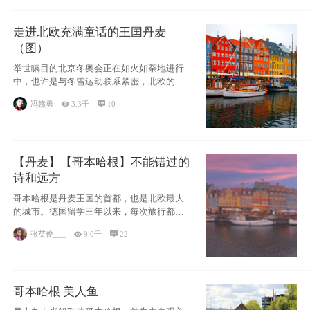
走进北欧充满童话的王国丹麦
（图）
举世瞩目的北京冬奥会正在如火如荼地进行
中，也许是与冬雪运动联系紧密，北欧的一
些国家因
冯赣勇

3.3千

10
【丹麦】【哥本哈根】不能错过的
诗和远方
哥本哈根是丹麦王国的首都，也是北欧最大
的城市。德国留学三年以来，每次旅行都是
一路向南，在内陆生活久了
张英俊___

9.0千

22
哥本哈根 美人鱼