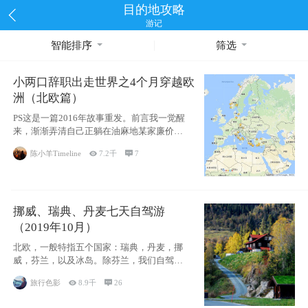
目的地攻略
游记
智能排序
筛选
小两口辞职出走世界之4个月穿越欧
洲（北欧篇）
PS这是一篇2016年故事重发。前言我一觉醒
来，渐渐弄清自己正躺在油麻地某家廉价宾
馆
陈小羊Timeline

7.2千

7
挪威、瑞典、丹麦七天自驾游
（2019年10月）
北欧，一般特指五个国家：瑞典，丹麦，挪
威，芬兰，以及冰岛。除芬兰，我们自驾游
了其中4
旅行色影

8.9千

26