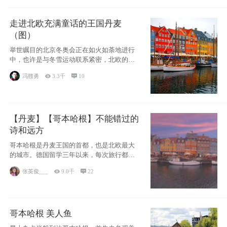
走进北欧充满童话的王国丹麦
（图）
举世瞩目的北京冬奥会正在如火如荼地进行
中，也许是与冬雪运动联系紧密，北欧的一
些国家因
冯赣勇

3.3千

10
【丹麦】【哥本哈根】不能错过的
诗和远方
哥本哈根是丹麦王国的首都，也是北欧最大
的城市。德国留学三年以来，每次旅行都是
一路向南，在内陆生活久了
张英俊___

9.0千

22
哥本哈根 美人鱼