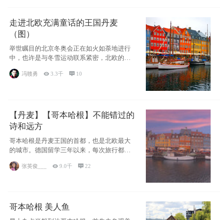
走进北欧充满童话的王国丹麦
（图）
举世瞩目的北京冬奥会正在如火如荼地进行
中，也许是与冬雪运动联系紧密，北欧的一
些国家因
冯赣勇

3.3千

10
【丹麦】【哥本哈根】不能错过的
诗和远方
哥本哈根是丹麦王国的首都，也是北欧最大
的城市。德国留学三年以来，每次旅行都是
一路向南，在内陆生活久了
张英俊___

9.0千

22
哥本哈根 美人鱼