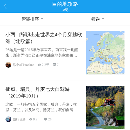
目的地攻略
游记
智能排序
筛选
小两口辞职出走世界之4个月穿越欧
洲（北欧篇）
PS这是一篇2016年故事重发。前言我一觉醒
来，渐渐弄清自己正躺在油麻地某家廉价宾
馆
陈小羊Timeline

7.2千

7
挪威、瑞典、丹麦七天自驾游
（2019年10月）
北欧，一般特指五个国家：瑞典，丹麦，挪
威，芬兰，以及冰岛。除芬兰，我们自驾游
了其中4
旅行色影

8.9千

26