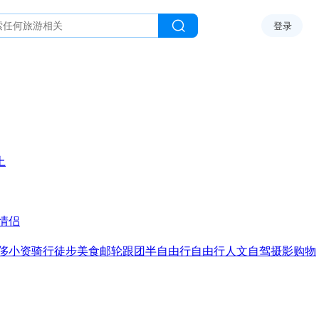
登录
上
情侣
侈
小资
骑行
徒步
美食
邮轮
跟团
半自由行
自由行
人文
自驾
摄影
购物