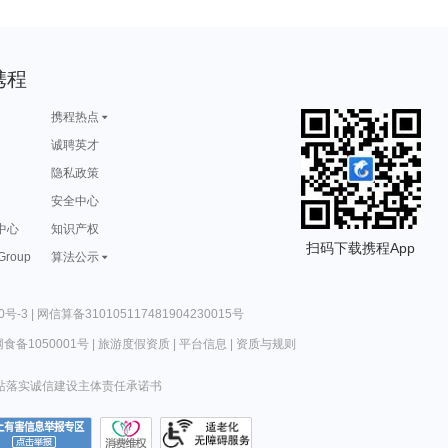
携程
携程热点
诚聘英才
隐私政策
安全中心
中心
知识产权
扫码下载携程App
 Group
算法公示
0号-3
|
网信算备310105117481904230015号
食备1050001号
|
旅游度假资质
|
平台信息
|
资质与规则
站落实诚信建设主体责任承诺书