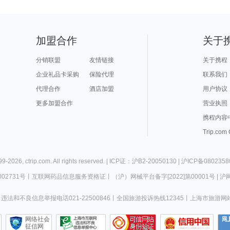
加盟合作
关于
分销联盟
友情链接
关于携程
企业礼品卡采购
保险代理
联系我们
代理合作
酒店加盟
用户协议
更多加盟合作
营业执照
携程内容
Trip.com
99-
2026
,
ctrip.com
. All rights reserved. |
ICP证：沪B2-20050130
|
沪ICP备0802358
02731号
丨
互联网药品信息服务资格证
丨
（沪）网械平台备字[2022]第00001号
|
沪网
违法和不良信息举报电话021-22500846
丨
全国旅游投诉热线12345
丨
上海市旅游网
网络社会
征信网