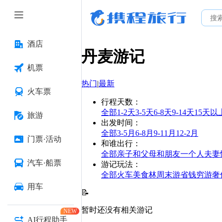
酒店
丹麦
游记
机票
热门
|
最新
火车票
行程天数
：
全部
1-2天
3-5天
6-8天
9-14天
15天以
旅游
出发时间
：
全部
3-5月
6-8月
9-11月
12-2月
门票·活动
和谁出行
：
全部
亲子
和父母
和朋友
一个人
夫妻
汽车·船票
游记玩法
：
全部
火车
美食林
周末游
省钱
穷游
奢
用车
📝
暂时还没有相关游记
NEW
AI行程助手