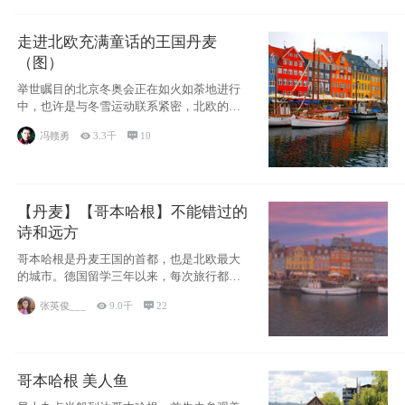
走进北欧充满童话的王国丹麦
（图）
举世瞩目的北京冬奥会正在如火如荼地进行
中，也许是与冬雪运动联系紧密，北欧的一
些国家因
冯赣勇

3.3千

10
【丹麦】【哥本哈根】不能错过的
诗和远方
哥本哈根是丹麦王国的首都，也是北欧最大
的城市。德国留学三年以来，每次旅行都是
一路向南，在内陆生活久了
张英俊___

9.0千

22
哥本哈根 美人鱼