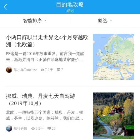
目的地攻略
游记
智能排序
筛选
小两口辞职出走世界之4个月穿越欧
洲（北欧篇）
PS这是一篇2016年故事重发。前言我一觉醒
来，渐渐弄清自己正躺在油麻地某家廉价宾
馆
陈小羊Timeline

7.2千

7
挪威、瑞典、丹麦七天自驾游
（2019年10月）
北欧，一般特指五个国家：瑞典，丹麦，挪
威，芬兰，以及冰岛。除芬兰，我们自驾游
了其中4
旅行色影

8.9千

26