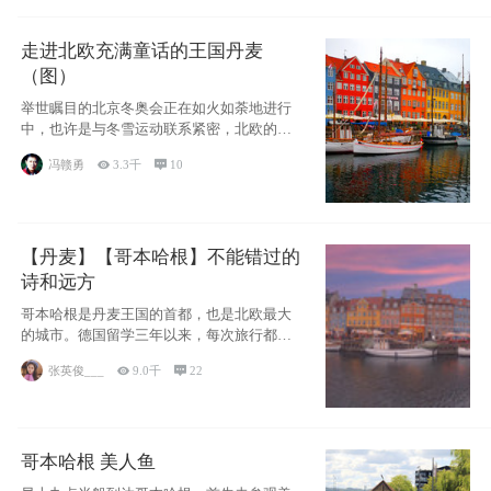
走进北欧充满童话的王国丹麦
（图）
举世瞩目的北京冬奥会正在如火如荼地进行
中，也许是与冬雪运动联系紧密，北欧的一
些国家因
冯赣勇

3.3千

10
【丹麦】【哥本哈根】不能错过的
诗和远方
哥本哈根是丹麦王国的首都，也是北欧最大
的城市。德国留学三年以来，每次旅行都是
一路向南，在内陆生活久了
张英俊___

9.0千

22
哥本哈根 美人鱼