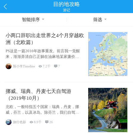
目的地攻略
游记
智能排序
筛选
小两口辞职出走世界之4个月穿越欧
洲（北欧篇）
PS这是一篇2016年故事重发。前言我一觉醒
来，渐渐弄清自己正躺在油麻地某家廉价宾
馆
陈小羊Timeline

7.2千

7
挪威、瑞典、丹麦七天自驾游
（2019年10月）
北欧，一般特指五个国家：瑞典，丹麦，挪
威，芬兰，以及冰岛。除芬兰，我们自驾游
了其中4
旅行色影

8.9千

26