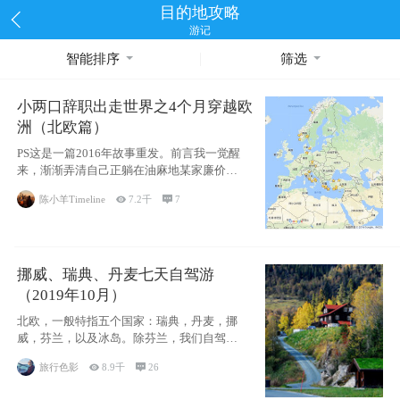
目的地攻略
游记
智能排序
筛选
小两口辞职出走世界之4个月穿越欧
洲（北欧篇）
PS这是一篇2016年故事重发。前言我一觉醒
来，渐渐弄清自己正躺在油麻地某家廉价宾
馆
陈小羊Timeline

7.2千

7
挪威、瑞典、丹麦七天自驾游
（2019年10月）
北欧，一般特指五个国家：瑞典，丹麦，挪
威，芬兰，以及冰岛。除芬兰，我们自驾游
了其中4
旅行色影

8.9千

26