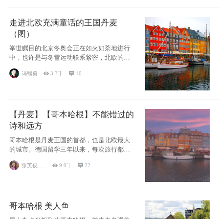
走进北欧充满童话的王国丹麦
（图）
举世瞩目的北京冬奥会正在如火如荼地进行
中，也许是与冬雪运动联系紧密，北欧的一
些国家因
冯赣勇

3.3千

10
【丹麦】【哥本哈根】不能错过的
诗和远方
哥本哈根是丹麦王国的首都，也是北欧最大
的城市。德国留学三年以来，每次旅行都是
一路向南，在内陆生活久了
张英俊___

9.0千

22
哥本哈根 美人鱼