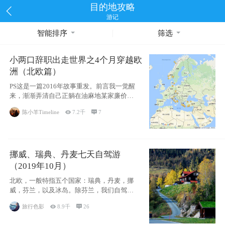
目的地攻略
游记
智能排序
筛选
小两口辞职出走世界之4个月穿越欧
洲（北欧篇）
PS这是一篇2016年故事重发。前言我一觉醒
来，渐渐弄清自己正躺在油麻地某家廉价宾
馆
陈小羊Timeline

7.2千

7
挪威、瑞典、丹麦七天自驾游
（2019年10月）
北欧，一般特指五个国家：瑞典，丹麦，挪
威，芬兰，以及冰岛。除芬兰，我们自驾游
了其中4
旅行色影

8.9千

26