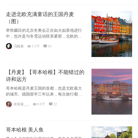
走进北欧充满童话的王国丹麦
（图）
举世瞩目的北京冬奥会正在如火如荼地进行
中，也许是与冬雪运动联系紧密，北欧的一
些国家因
冯赣勇

3.3千

10
【丹麦】【哥本哈根】不能错过的
诗和远方
哥本哈根是丹麦王国的首都，也是北欧最大
的城市。德国留学三年以来，每次旅行都是
一路向南，在内陆生活久了
张英俊___

9.0千

22
哥本哈根 美人鱼