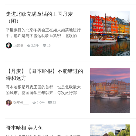
走进北欧充满童话的王国丹麦
（图）
举世瞩目的北京冬奥会正在如火如荼地进行
中，也许是与冬雪运动联系紧密，北欧的一
些国家因
冯赣勇

3.3千

10
【丹麦】【哥本哈根】不能错过的
诗和远方
哥本哈根是丹麦王国的首都，也是北欧最大
的城市。德国留学三年以来，每次旅行都是
一路向南，在内陆生活久了
张英俊___

9.0千

22
哥本哈根 美人鱼