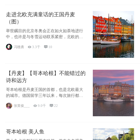
走进北欧充满童话的王国丹麦
（图）
举世瞩目的北京冬奥会正在如火如荼地进行
中，也许是与冬雪运动联系紧密，北欧的一
些国家因
冯赣勇

3.3千

10
【丹麦】【哥本哈根】不能错过的
诗和远方
哥本哈根是丹麦王国的首都，也是北欧最大
的城市。德国留学三年以来，每次旅行都是
一路向南，在内陆生活久了
张英俊___

9.0千

22
哥本哈根 美人鱼