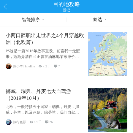
目的地攻略
游记
智能排序
筛选
小两口辞职出走世界之4个月穿越欧
洲（北欧篇）
PS这是一篇2016年故事重发。前言我一觉醒
来，渐渐弄清自己正躺在油麻地某家廉价宾
馆
陈小羊Timeline

7.2千

7
挪威、瑞典、丹麦七天自驾游
（2019年10月）
北欧，一般特指五个国家：瑞典，丹麦，挪
威，芬兰，以及冰岛。除芬兰，我们自驾游
了其中4
旅行色影

8.9千

26