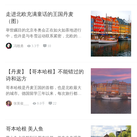
走进北欧充满童话的王国丹麦
（图）
举世瞩目的北京冬奥会正在如火如荼地进行
中，也许是与冬雪运动联系紧密，北欧的一
些国家因
冯赣勇

3.3千

10
【丹麦】【哥本哈根】不能错过的
诗和远方
哥本哈根是丹麦王国的首都，也是北欧最大
的城市。德国留学三年以来，每次旅行都是
一路向南，在内陆生活久了
张英俊___

9.0千

22
哥本哈根 美人鱼