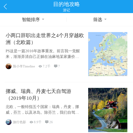
目的地攻略
游记
智能排序
筛选
小两口辞职出走世界之4个月穿越欧
洲（北欧篇）
PS这是一篇2016年故事重发。前言我一觉醒
来，渐渐弄清自己正躺在油麻地某家廉价宾
馆
陈小羊Timeline

7.2千

7
挪威、瑞典、丹麦七天自驾游
（2019年10月）
北欧，一般特指五个国家：瑞典，丹麦，挪
威，芬兰，以及冰岛。除芬兰，我们自驾游
了其中4
旅行色影

8.9千

26