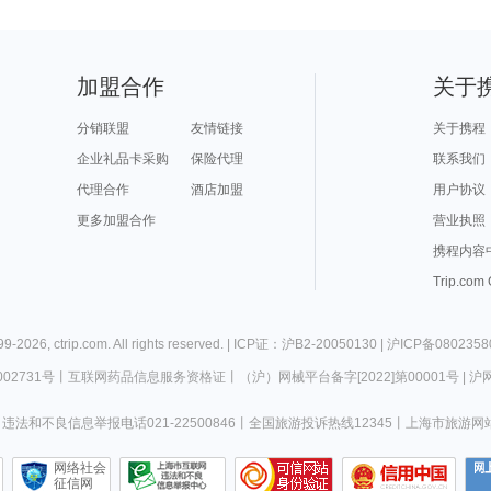
加盟合作
关于
分销联盟
友情链接
关于携程
企业礼品卡采购
保险代理
联系我们
代理合作
酒店加盟
用户协议
更多加盟合作
营业执照
携程内容
Trip.com
99-
2026
,
ctrip.com
. All rights reserved. |
ICP证：沪B2-20050130
|
沪ICP备0802358
02731号
丨
互联网药品信息服务资格证
丨
（沪）网械平台备字[2022]第00001号
|
沪网
违法和不良信息举报电话021-22500846
丨
全国旅游投诉热线12345
丨
上海市旅游网
网络社会
征信网