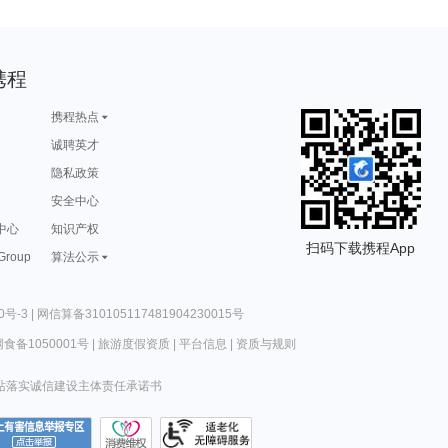
携程
携程热点
诚聘英才
隐私政策
安全中心
中心
知识产权
扫码下载携程App
 Group
算法公示
0号-3
|
网信算备310105117481904230015号
食备1050001号
|
旅游度假资质
|
平台信息
|
资质与规则
站落实诚信建设主体责任承诺书