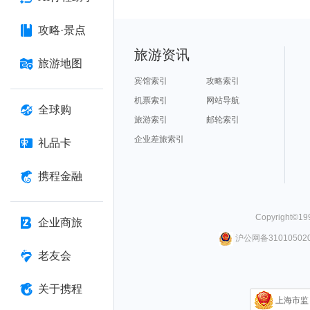
攻略·景点
旅游资讯
旅游地图
宾馆索引
攻略索引
机票索引
网站导航
全球购
旅游索引
邮轮索引
企业差旅索引
礼品卡
携程金融
Copyright©
19
企业商旅
沪公网备310105020
老友会
关于携程
上海市监