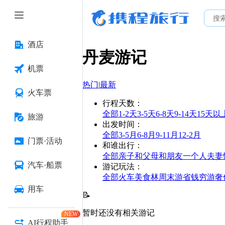
酒店
丹麦
游记
机票
热门
|
最新
火车票
行程天数
：
全部
1-2天
3-5天
6-8天
9-14天
15天以
旅游
出发时间
：
全部
3-5月
6-8月
9-11月
12-2月
门票·活动
和谁出行
：
全部
亲子
和父母
和朋友
一个人
夫妻
汽车·船票
游记玩法
：
全部
火车
美食林
周末游
省钱
穷游
奢
用车
📝
暂时还没有相关游记
NEW
AI行程助手