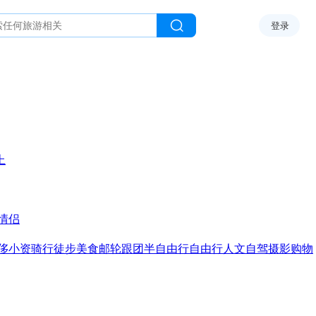
登录
上
情侣
侈
小资
骑行
徒步
美食
邮轮
跟团
半自由行
自由行
人文
自驾
摄影
购物