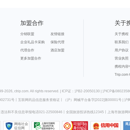
加盟合作
关于
分销联盟
友情链接
关于携程
企业礼品卡采购
保险代理
联系我们
代理合作
酒店加盟
用户协议
更多加盟合作
营业执照
携程内容
Trip.com
99-
2026
,
ctrip.com
. All rights reserved. |
ICP证：沪B2-20050130
|
沪ICP备0802358
02731号
丨
互联网药品信息服务资格证
丨
（沪）网械平台备字[2022]第00001号
|
沪网
违法和不良信息举报电话021-22500846
丨
全国旅游投诉热线12345
丨
上海市旅游网
网络社会
征信网