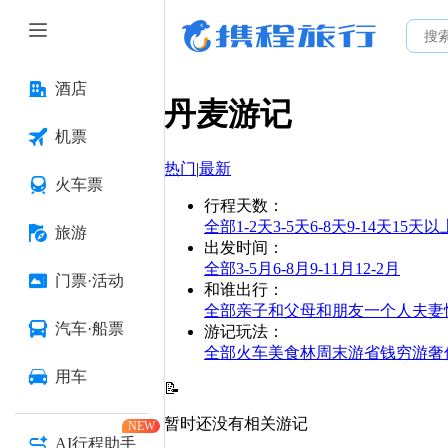
酒店
丹麦
游记
机票
热门
|
最新
火车票
行程天数
：
全部
1-2天
3-5天
6-8天
9-14天
15天以
旅游
出发时间
：
全部
3-5月
6-8月
9-11月
12-2月
门票·活动
和谁出行
：
全部
亲子
和父母
和朋友
一个人
夫妻
汽车·船票
游记玩法
：
全部
火车
美食林
周末游
省钱
穷游
奢
用车
📝
暂时还没有相关游记
NEW
AI行程助手