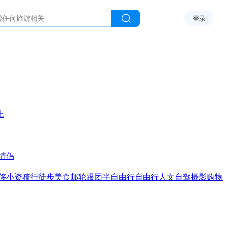
登录
上
情侣
侈
小资
骑行
徒步
美食
邮轮
跟团
半自由行
自由行
人文
自驾
摄影
购物