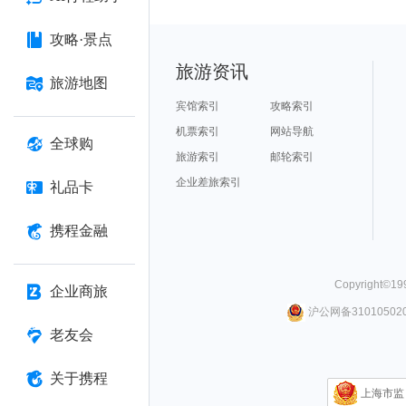
攻略·景点
旅游资讯
旅游地图
宾馆索引
攻略索引
机票索引
网站导航
全球购
旅游索引
邮轮索引
企业差旅索引
礼品卡
携程金融
Copyright©
19
企业商旅
沪公网备310105020
老友会
关于携程
上海市监