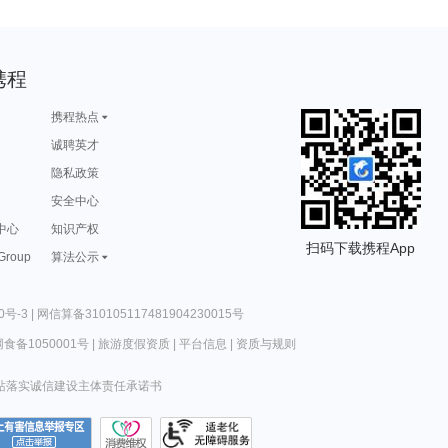
携程
携程热点
诚聘英才
隐私政策
安全中心
中心
知识产权
扫码下载携程App
 Group
算法公示
0号-3
|
网信算备310105117481904230015号
食备1050001号
|
旅游度假资质
|
平台信息
|
资质与规则
站落实诚信建设主体责任承诺书