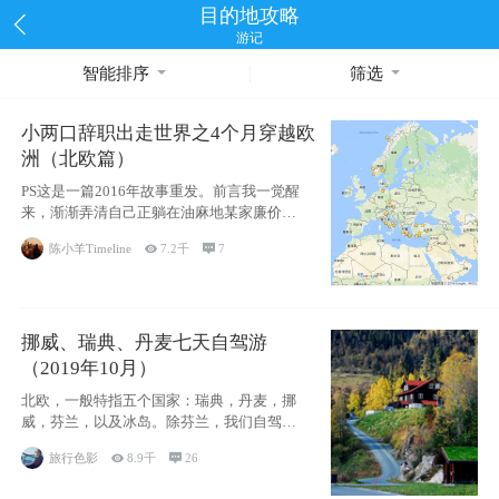
目的地攻略
游记
智能排序
筛选
小两口辞职出走世界之4个月穿越欧
洲（北欧篇）
PS这是一篇2016年故事重发。前言我一觉醒
来，渐渐弄清自己正躺在油麻地某家廉价宾
馆
陈小羊Timeline

7.2千

7
挪威、瑞典、丹麦七天自驾游
（2019年10月）
北欧，一般特指五个国家：瑞典，丹麦，挪
威，芬兰，以及冰岛。除芬兰，我们自驾游
了其中4
旅行色影

8.9千

26