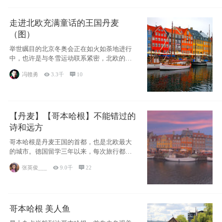
走进北欧充满童话的王国丹麦
（图）
举世瞩目的北京冬奥会正在如火如荼地进行
中，也许是与冬雪运动联系紧密，北欧的一
些国家因
冯赣勇

3.3千

10
【丹麦】【哥本哈根】不能错过的
诗和远方
哥本哈根是丹麦王国的首都，也是北欧最大
的城市。德国留学三年以来，每次旅行都是
一路向南，在内陆生活久了
张英俊___

9.0千

22
哥本哈根 美人鱼