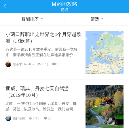
目的地攻略
游记
智能排序
筛选
小两口辞职出走世界之4个月穿越欧
洲（北欧篇）
PS这是一篇2016年故事重发。前言我一觉醒
来，渐渐弄清自己正躺在油麻地某家廉价宾
馆
陈小羊Timeline

7.2千

7
挪威、瑞典、丹麦七天自驾游
（2019年10月）
北欧，一般特指五个国家：瑞典，丹麦，挪
威，芬兰，以及冰岛。除芬兰，我们自驾游
了其中4
旅行色影

8.9千

26