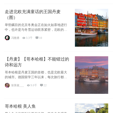
走进北欧充满童话的王国丹麦
（图）
举世瞩目的北京冬奥会正在如火如荼地进行
中，也许是与冬雪运动联系紧密，北欧的一
些国家因
冯赣勇

3.3千

10
【丹麦】【哥本哈根】不能错过的
诗和远方
哥本哈根是丹麦王国的首都，也是北欧最大
的城市。德国留学三年以来，每次旅行都是
一路向南，在内陆生活久了
张英俊___

9.0千

22
哥本哈根 美人鱼