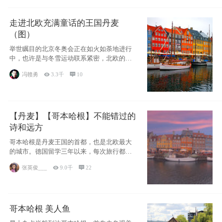
走进北欧充满童话的王国丹麦
（图）
举世瞩目的北京冬奥会正在如火如荼地进行
中，也许是与冬雪运动联系紧密，北欧的一
些国家因
冯赣勇

3.3千

10
【丹麦】【哥本哈根】不能错过的
诗和远方
哥本哈根是丹麦王国的首都，也是北欧最大
的城市。德国留学三年以来，每次旅行都是
一路向南，在内陆生活久了
张英俊___

9.0千

22
哥本哈根 美人鱼