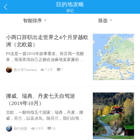
目的地攻略
游记
智能排序
筛选
小两口辞职出走世界之4个月穿越欧
洲（北欧篇）
PS这是一篇2016年故事重发。前言我一觉醒
来，渐渐弄清自己正躺在油麻地某家廉价宾
馆
陈小羊Timeline

7.2千

7
挪威、瑞典、丹麦七天自驾游
（2019年10月）
北欧，一般特指五个国家：瑞典，丹麦，挪
威，芬兰，以及冰岛。除芬兰，我们自驾游
了其中4
旅行色影

8.9千

26