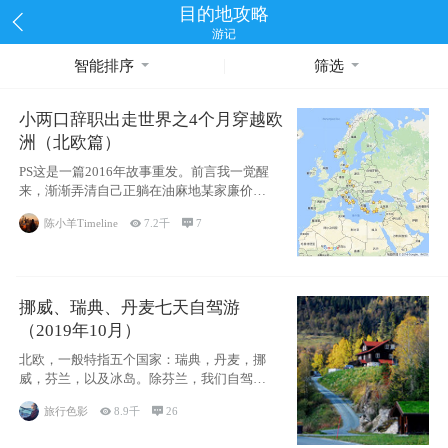
目的地攻略
游记
智能排序
筛选
小两口辞职出走世界之4个月穿越欧
洲（北欧篇）
PS这是一篇2016年故事重发。前言我一觉醒
来，渐渐弄清自己正躺在油麻地某家廉价宾
馆
陈小羊Timeline

7.2千

7
挪威、瑞典、丹麦七天自驾游
（2019年10月）
北欧，一般特指五个国家：瑞典，丹麦，挪
威，芬兰，以及冰岛。除芬兰，我们自驾游
了其中4
旅行色影

8.9千

26