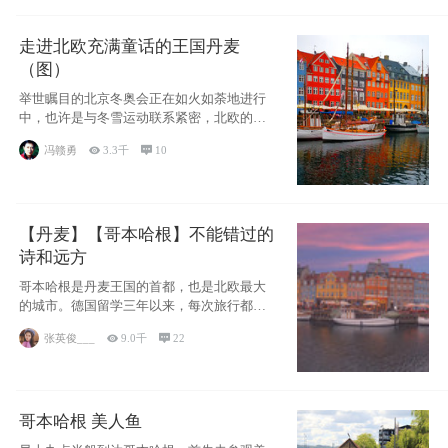
走进北欧充满童话的王国丹麦
（图）
举世瞩目的北京冬奥会正在如火如荼地进行
中，也许是与冬雪运动联系紧密，北欧的一
些国家因
冯赣勇

3.3千

10
【丹麦】【哥本哈根】不能错过的
诗和远方
哥本哈根是丹麦王国的首都，也是北欧最大
的城市。德国留学三年以来，每次旅行都是
一路向南，在内陆生活久了
张英俊___

9.0千

22
哥本哈根 美人鱼