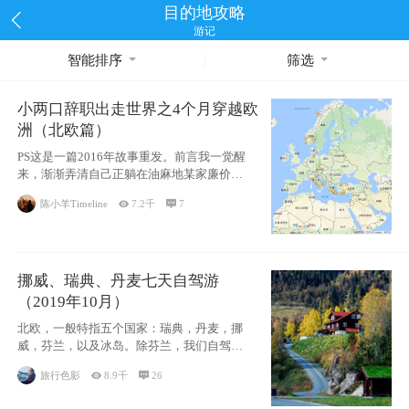
目的地攻略
游记
智能排序
筛选
小两口辞职出走世界之4个月穿越欧
洲（北欧篇）
PS这是一篇2016年故事重发。前言我一觉醒
来，渐渐弄清自己正躺在油麻地某家廉价宾
馆
陈小羊Timeline

7.2千

7
挪威、瑞典、丹麦七天自驾游
（2019年10月）
北欧，一般特指五个国家：瑞典，丹麦，挪
威，芬兰，以及冰岛。除芬兰，我们自驾游
了其中4
旅行色影

8.9千

26