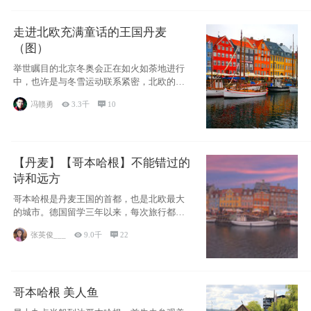
走进北欧充满童话的王国丹麦
（图）
举世瞩目的北京冬奥会正在如火如荼地进行
中，也许是与冬雪运动联系紧密，北欧的一
些国家因
冯赣勇

3.3千

10
【丹麦】【哥本哈根】不能错过的
诗和远方
哥本哈根是丹麦王国的首都，也是北欧最大
的城市。德国留学三年以来，每次旅行都是
一路向南，在内陆生活久了
张英俊___

9.0千

22
哥本哈根 美人鱼