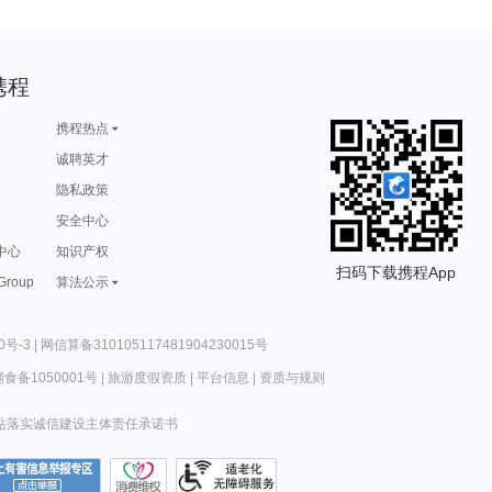
携程
携程热点
诚聘英才
隐私政策
安全中心
中心
知识产权
扫码下载携程App
 Group
算法公示
0号-3
|
网信算备310105117481904230015号
食备1050001号
|
旅游度假资质
|
平台信息
|
资质与规则
站落实诚信建设主体责任承诺书