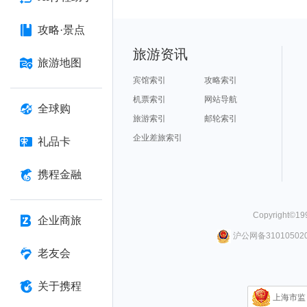
攻略·景点
旅游资讯
旅游地图
宾馆索引
攻略索引
机票索引
网站导航
全球购
旅游索引
邮轮索引
企业差旅索引
礼品卡
携程金融
Copyright©
19
企业商旅
沪公网备310105020
老友会
关于携程
上海市监