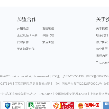
加盟合作
关于
分销联盟
友情链接
关于携程
企业礼品卡采购
保险代理
联系我们
代理合作
酒店加盟
用户协议
更多加盟合作
营业执照
携程内容
Trip.com
99-
2026
,
ctrip.com
. All rights reserved. |
ICP证：沪B2-20050130
|
沪ICP备0802358
02731号
丨
互联网药品信息服务资格证
丨
（沪）网械平台备字[2022]第00001号
|
沪网
违法和不良信息举报电话021-22500846
丨
全国旅游投诉热线12345
丨
上海市旅游网
网络社会
征信网