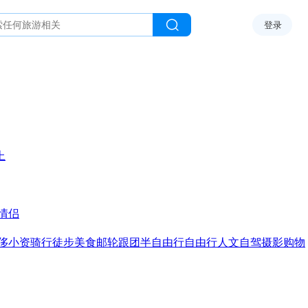
登录
上
情侣
侈
小资
骑行
徒步
美食
邮轮
跟团
半自由行
自由行
人文
自驾
摄影
购物