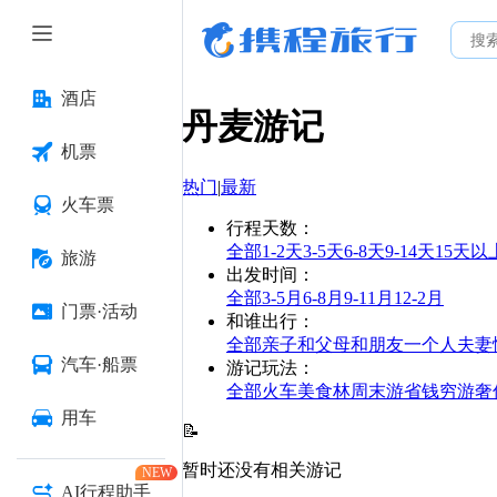
酒店
丹麦
游记
机票
热门
|
最新
火车票
行程天数
：
全部
1-2天
3-5天
6-8天
9-14天
15天以
旅游
出发时间
：
全部
3-5月
6-8月
9-11月
12-2月
门票·活动
和谁出行
：
全部
亲子
和父母
和朋友
一个人
夫妻
汽车·船票
游记玩法
：
全部
火车
美食林
周末游
省钱
穷游
奢
用车
📝
暂时还没有相关游记
NEW
AI行程助手