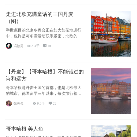
走进北欧充满童话的王国丹麦
（图）
举世瞩目的北京冬奥会正在如火如荼地进行
中，也许是与冬雪运动联系紧密，北欧的一
些国家因
冯赣勇

3.3千

10
【丹麦】【哥本哈根】不能错过的
诗和远方
哥本哈根是丹麦王国的首都，也是北欧最大
的城市。德国留学三年以来，每次旅行都是
一路向南，在内陆生活久了
张英俊___

9.0千

22
哥本哈根 美人鱼