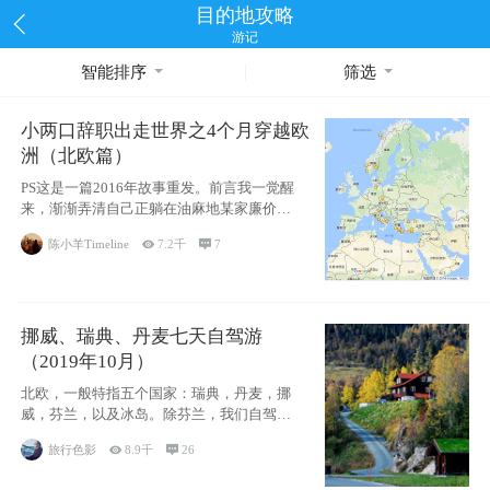
目的地攻略
游记
智能排序
筛选
小两口辞职出走世界之4个月穿越欧
洲（北欧篇）
PS这是一篇2016年故事重发。前言我一觉醒
来，渐渐弄清自己正躺在油麻地某家廉价宾
馆
陈小羊Timeline

7.2千

7
挪威、瑞典、丹麦七天自驾游
（2019年10月）
北欧，一般特指五个国家：瑞典，丹麦，挪
威，芬兰，以及冰岛。除芬兰，我们自驾游
了其中4
旅行色影

8.9千

26