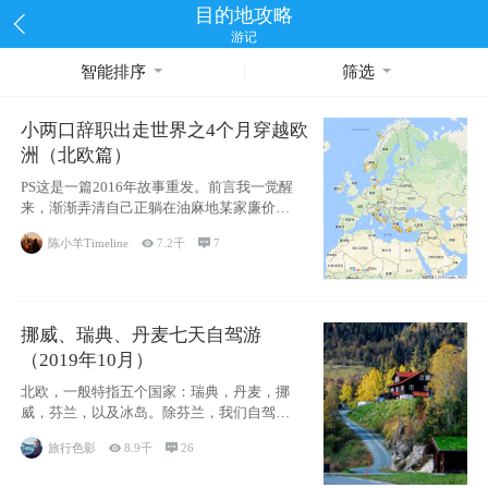
目的地攻略
游记
智能排序
筛选
小两口辞职出走世界之4个月穿越欧
洲（北欧篇）
PS这是一篇2016年故事重发。前言我一觉醒
来，渐渐弄清自己正躺在油麻地某家廉价宾
馆
陈小羊Timeline

7.2千

7
挪威、瑞典、丹麦七天自驾游
（2019年10月）
北欧，一般特指五个国家：瑞典，丹麦，挪
威，芬兰，以及冰岛。除芬兰，我们自驾游
了其中4
旅行色影

8.9千

26