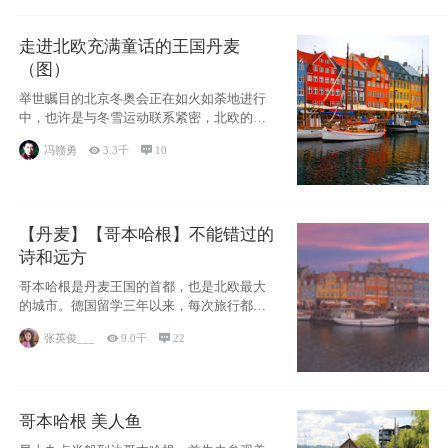
走进北欧充满童话的王国丹麦
（图）
举世瞩目的北京冬奥会正在如火如荼地进行
中，也许是与冬雪运动联系紧密，北欧的一
些国家因
冯赣勇

3.3千

10
【丹麦】【哥本哈根】不能错过的
诗和远方
哥本哈根是丹麦王国的首都，也是北欧最大
的城市。德国留学三年以来，每次旅行都是
一路向南，在内陆生活久了
张英俊___

9.0千

22
哥本哈根 美人鱼