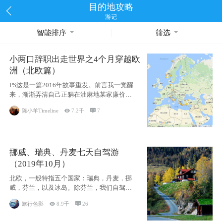
目的地攻略
游记
智能排序
筛选
小两口辞职出走世界之4个月穿越欧
洲（北欧篇）
PS这是一篇2016年故事重发。前言我一觉醒
来，渐渐弄清自己正躺在油麻地某家廉价宾
馆
陈小羊Timeline

7.2千

7
挪威、瑞典、丹麦七天自驾游
（2019年10月）
北欧，一般特指五个国家：瑞典，丹麦，挪
威，芬兰，以及冰岛。除芬兰，我们自驾游
了其中4
旅行色影

8.9千

26