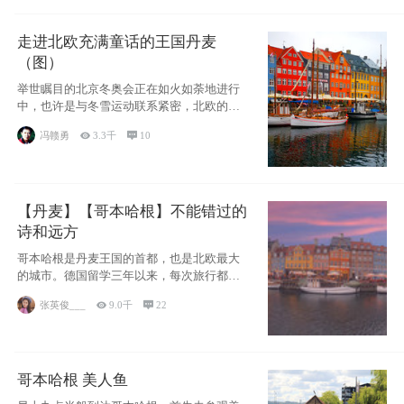
走进北欧充满童话的王国丹麦
（图）
举世瞩目的北京冬奥会正在如火如荼地进行
中，也许是与冬雪运动联系紧密，北欧的一
些国家因
冯赣勇

3.3千

10
【丹麦】【哥本哈根】不能错过的
诗和远方
哥本哈根是丹麦王国的首都，也是北欧最大
的城市。德国留学三年以来，每次旅行都是
一路向南，在内陆生活久了
张英俊___

9.0千

22
哥本哈根 美人鱼