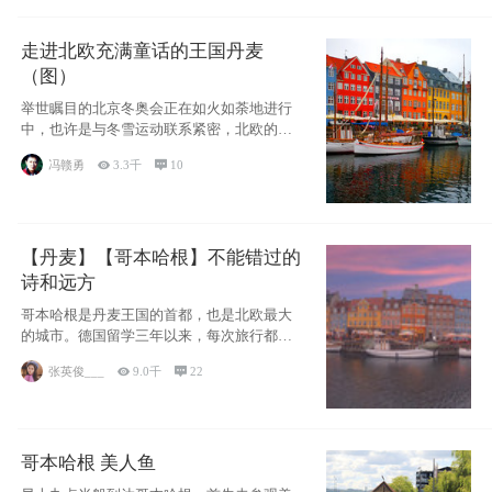
走进北欧充满童话的王国丹麦
（图）
举世瞩目的北京冬奥会正在如火如荼地进行
中，也许是与冬雪运动联系紧密，北欧的一
些国家因
冯赣勇

3.3千

10
【丹麦】【哥本哈根】不能错过的
诗和远方
哥本哈根是丹麦王国的首都，也是北欧最大
的城市。德国留学三年以来，每次旅行都是
一路向南，在内陆生活久了
张英俊___

9.0千

22
哥本哈根 美人鱼