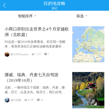
目的地攻略
游记
智能排序
筛选
小两口辞职出走世界之4个月穿越欧
洲（北欧篇）
PS这是一篇2016年故事重发。前言我一觉醒
来，渐渐弄清自己正躺在油麻地某家廉价宾
馆
陈小羊Timeline

7.2千

7
挪威、瑞典、丹麦七天自驾游
（2019年10月）
北欧，一般特指五个国家：瑞典，丹麦，挪
威，芬兰，以及冰岛。除芬兰，我们自驾游
了其中4
旅行色影

8.9千

26