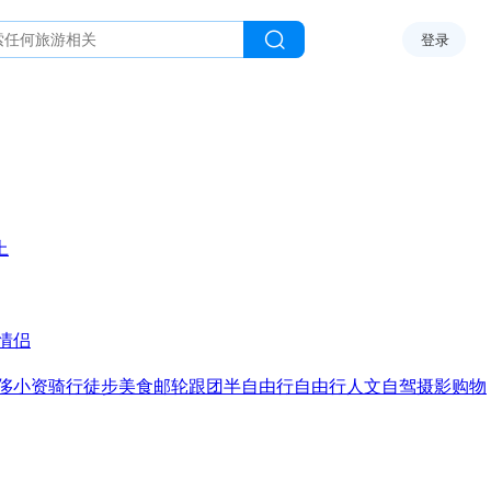
登录
上
情侣
侈
小资
骑行
徒步
美食
邮轮
跟团
半自由行
自由行
人文
自驾
摄影
购物