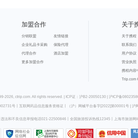
加盟合作
关于
分销联盟
友情链接
关于携程
企业礼品卡采购
保险代理
联系我们
代理合作
酒店加盟
用户协议
更多加盟合作
营业执照
携程内容
Trip.com
99-
2026
,
ctrip.com
. All rights reserved. |
ICP证：沪B2-20050130
|
沪ICP备0802358
02731号
丨
互联网药品信息服务资格证
丨
（沪）网械平台备字[2022]第00001号
|
沪网
违法和不良信息举报电话021-22500846
丨
全国旅游投诉热线12345
丨
上海市旅游网
网络社会
征信网