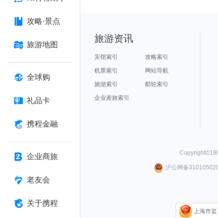
攻略·景点
旅游资讯
旅游地图
宾馆索引
攻略索引
机票索引
网站导航
全球购
旅游索引
邮轮索引
企业差旅索引
礼品卡
携程金融
Copyright©
19
企业商旅
沪公网备310105020
老友会
关于携程
上海市监