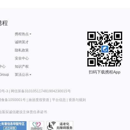
携程
携程热点
诚聘英才
隐私政策
安全中心
中心
知识产权
扫码下载携程App
 Group
算法公示
0号-3
|
网信算备310105117481904230015号
食备1050001号
|
旅游度假资质
|
平台信息
|
资质与规则
站落实诚信建设主体责任承诺书