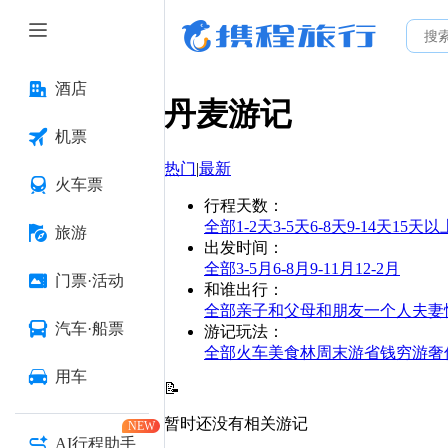
酒店
丹麦
游记
机票
热门
|
最新
火车票
行程天数
：
全部
1-2天
3-5天
6-8天
9-14天
15天以
旅游
出发时间
：
全部
3-5月
6-8月
9-11月
12-2月
门票·活动
和谁出行
：
全部
亲子
和父母
和朋友
一个人
夫妻
汽车·船票
游记玩法
：
全部
火车
美食林
周末游
省钱
穷游
奢
用车
📝
暂时还没有相关游记
NEW
AI行程助手