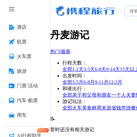
酒店
丹麦
游记
机票
热门
|
最新
火车票
行程天数
：
全部
1-2天
3-5天
6-8天
9-14天
15天以
旅游
出发时间
：
全部
3-5月
6-8月
9-11月
12-2月
门票·活动
和谁出行
：
全部
亲子
和父母
和朋友
一个人
夫妻
汽车·船票
游记玩法
：
全部
火车
美食林
周末游
省钱
穷游
奢
用车
📝
暂时还没有相关游记
NEW
AI行程助手