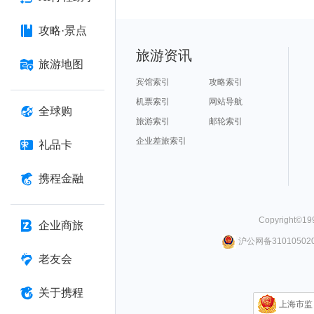
攻略·景点
旅游资讯
旅游地图
宾馆索引
攻略索引
机票索引
网站导航
全球购
旅游索引
邮轮索引
企业差旅索引
礼品卡
携程金融
Copyright©
19
企业商旅
沪公网备310105020
老友会
关于携程
上海市监