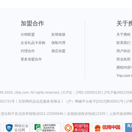
加盟合作
关于
分销联盟
友情链接
关于携程
企业礼品卡采购
保险代理
联系我们
代理合作
酒店加盟
用户协议
更多加盟合作
营业执照
携程内容
Trip.com
99-
2026
,
ctrip.com
. All rights reserved. |
ICP证：沪B2-20050130
|
沪ICP备0802358
02731号
丨
互联网药品信息服务资格证
丨
（沪）网械平台备字[2022]第00001号
|
沪网
违法和不良信息举报电话021-22500846
丨
全国旅游投诉热线12345
丨
上海市旅游网
网络社会
征信网