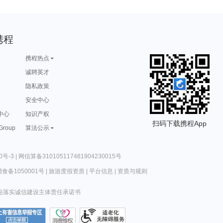
携程
携程热点
诚聘英才
隐私政策
安全中心
中心
知识产权
扫码下载携程App
 Group
算法公示
0号-3
|
网信算备310105117481904230015号
食备1050001号
|
旅游度假资质
|
平台信息
|
资质与规则
站落实诚信建设主体责任承诺书