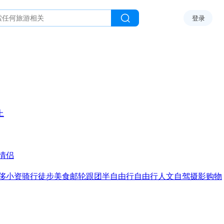
登录
上
情侣
侈
小资
骑行
徒步
美食
邮轮
跟团
半自由行
自由行
人文
自驾
摄影
购物