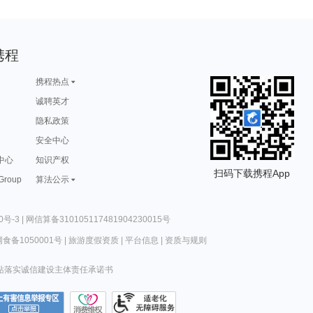
携程
携程热点
诚聘英才
隐私政策
安全中心
中心
知识产权
扫码下载携程App
 Group
算法公示
0号-3
|
网信算备310105117481904230015号
食备1050001号
|
旅游度假资质
|
平台信息
|
资质与规则
站落实诚信建设主体责任承诺书