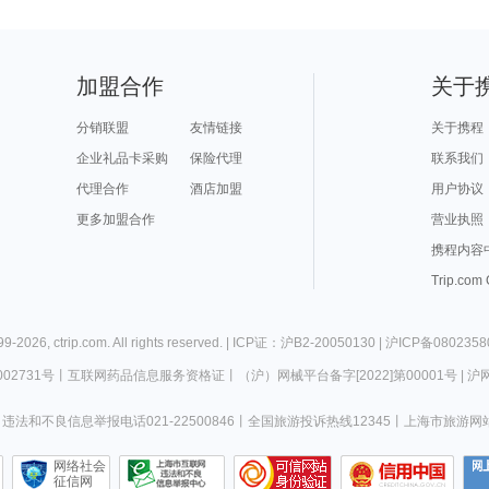
加盟合作
关于
分销联盟
友情链接
关于携程
企业礼品卡采购
保险代理
联系我们
代理合作
酒店加盟
用户协议
更多加盟合作
营业执照
携程内容
Trip.com
99-
2026
,
ctrip.com
. All rights reserved. |
ICP证：沪B2-20050130
|
沪ICP备0802358
02731号
丨
互联网药品信息服务资格证
丨
（沪）网械平台备字[2022]第00001号
|
沪网
违法和不良信息举报电话021-22500846
丨
全国旅游投诉热线12345
丨
上海市旅游网
网络社会
征信网