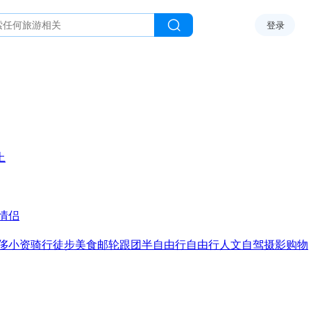
登录
上
情侣
侈
小资
骑行
徒步
美食
邮轮
跟团
半自由行
自由行
人文
自驾
摄影
购物