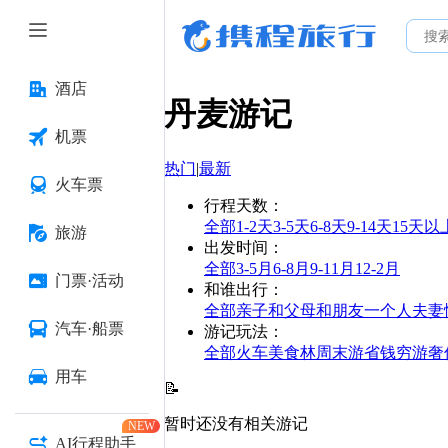
酒店
丹麦
游记
机票
热门
|
最新
火车票
行程天数
：
全部
1-2天
3-5天
6-8天
9-14天
15天以
旅游
出发时间
：
全部
3-5月
6-8月
9-11月
12-2月
门票·活动
和谁出行
：
全部
亲子
和父母
和朋友
一个人
夫妻
汽车·船票
游记玩法
：
全部
火车
美食林
周末游
省钱
穷游
奢
用车
📝
暂时还没有相关游记
NEW
AI行程助手