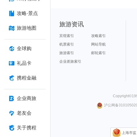
攻略·景点
旅游资讯
旅游地图
宾馆索引
攻略索引
机票索引
网站导航
全球购
旅游索引
邮轮索引
企业差旅索引
礼品卡
携程金融
Copyright©
19
企业商旅
沪公网备310105020
老友会
关于携程
上海市监