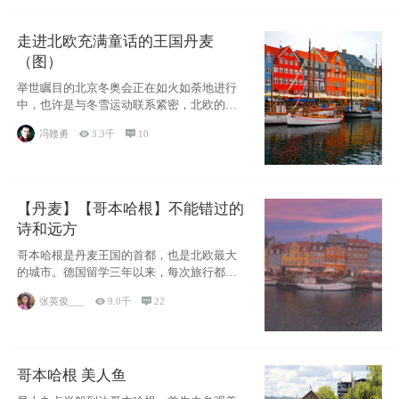
走进北欧充满童话的王国丹麦
（图）
举世瞩目的北京冬奥会正在如火如荼地进行
中，也许是与冬雪运动联系紧密，北欧的一
些国家因
冯赣勇

3.3千

10
【丹麦】【哥本哈根】不能错过的
诗和远方
哥本哈根是丹麦王国的首都，也是北欧最大
的城市。德国留学三年以来，每次旅行都是
一路向南，在内陆生活久了
张英俊___

9.0千

22
哥本哈根 美人鱼