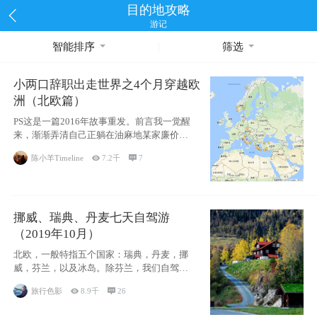
目的地攻略
游记
智能排序
筛选
小两口辞职出走世界之4个月穿越欧
洲（北欧篇）
PS这是一篇2016年故事重发。前言我一觉醒
来，渐渐弄清自己正躺在油麻地某家廉价宾
馆
陈小羊Timeline

7.2千

7
挪威、瑞典、丹麦七天自驾游
（2019年10月）
北欧，一般特指五个国家：瑞典，丹麦，挪
威，芬兰，以及冰岛。除芬兰，我们自驾游
了其中4
旅行色影

8.9千

26