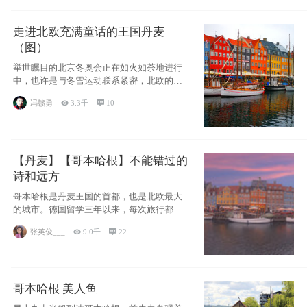
走进北欧充满童话的王国丹麦
（图）
举世瞩目的北京冬奥会正在如火如荼地进行
中，也许是与冬雪运动联系紧密，北欧的一
些国家因
冯赣勇

3.3千

10
【丹麦】【哥本哈根】不能错过的
诗和远方
哥本哈根是丹麦王国的首都，也是北欧最大
的城市。德国留学三年以来，每次旅行都是
一路向南，在内陆生活久了
张英俊___

9.0千

22
哥本哈根 美人鱼