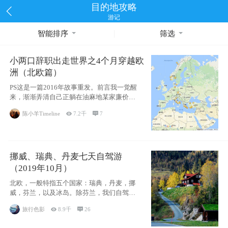
目的地攻略
游记
智能排序
筛选
小两口辞职出走世界之4个月穿越欧
洲（北欧篇）
PS这是一篇2016年故事重发。前言我一觉醒
来，渐渐弄清自己正躺在油麻地某家廉价宾
馆
陈小羊Timeline

7.2千

7
挪威、瑞典、丹麦七天自驾游
（2019年10月）
北欧，一般特指五个国家：瑞典，丹麦，挪
威，芬兰，以及冰岛。除芬兰，我们自驾游
了其中4
旅行色影

8.9千

26