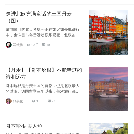
走进北欧充满童话的王国丹麦
（图）
举世瞩目的北京冬奥会正在如火如荼地进行
中，也许是与冬雪运动联系紧密，北欧的一
些国家因
冯赣勇

3.3千

10
【丹麦】【哥本哈根】不能错过的
诗和远方
哥本哈根是丹麦王国的首都，也是北欧最大
的城市。德国留学三年以来，每次旅行都是
一路向南，在内陆生活久了
张英俊___

9.0千

22
哥本哈根 美人鱼