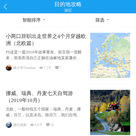
目的地攻略
游记
智能排序
筛选
小两口辞职出走世界之4个月穿越欧
洲（北欧篇）
PS这是一篇2016年故事重发。前言我一觉醒
来，渐渐弄清自己正躺在油麻地某家廉价宾
馆
陈小羊Timeline

7.2千

7
挪威、瑞典、丹麦七天自驾游
（2019年10月）
北欧，一般特指五个国家：瑞典，丹麦，挪
威，芬兰，以及冰岛。除芬兰，我们自驾游
了其中4
旅行色影

8.9千

26