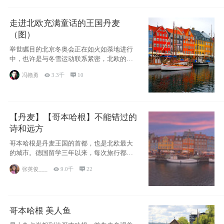
走进北欧充满童话的王国丹麦
（图）
举世瞩目的北京冬奥会正在如火如荼地进行
中，也许是与冬雪运动联系紧密，北欧的一
些国家因
冯赣勇

3.3千

10
【丹麦】【哥本哈根】不能错过的
诗和远方
哥本哈根是丹麦王国的首都，也是北欧最大
的城市。德国留学三年以来，每次旅行都是
一路向南，在内陆生活久了
张英俊___

9.0千

22
哥本哈根 美人鱼