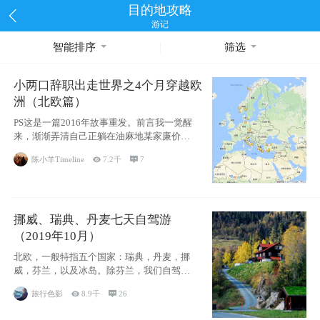
目的地攻略
游记
智能排序
筛选
小两口辞职出走世界之4个月穿越欧
洲（北欧篇）
PS这是一篇2016年故事重发。前言我一觉醒
来，渐渐弄清自己正躺在油麻地某家廉价宾
馆
陈小羊Timeline

7.2千

7
挪威、瑞典、丹麦七天自驾游
（2019年10月）
北欧，一般特指五个国家：瑞典，丹麦，挪
威，芬兰，以及冰岛。除芬兰，我们自驾游
了其中4
旅行色影

8.9千

26