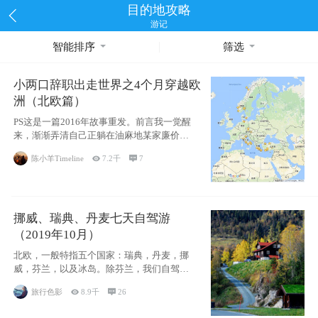
目的地攻略
游记
智能排序
筛选
小两口辞职出走世界之4个月穿越欧
洲（北欧篇）
PS这是一篇2016年故事重发。前言我一觉醒
来，渐渐弄清自己正躺在油麻地某家廉价宾
馆
陈小羊Timeline

7.2千

7
挪威、瑞典、丹麦七天自驾游
（2019年10月）
北欧，一般特指五个国家：瑞典，丹麦，挪
威，芬兰，以及冰岛。除芬兰，我们自驾游
了其中4
旅行色影

8.9千

26