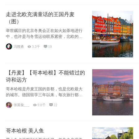
走进北欧充满童话的王国丹麦
（图）
举世瞩目的北京冬奥会正在如火如荼地进行
中，也许是与冬雪运动联系紧密，北欧的一
些国家因
冯赣勇

3.3千

10
【丹麦】【哥本哈根】不能错过的
诗和远方
哥本哈根是丹麦王国的首都，也是北欧最大
的城市。德国留学三年以来，每次旅行都是
一路向南，在内陆生活久了
张英俊___

9.0千

22
哥本哈根 美人鱼