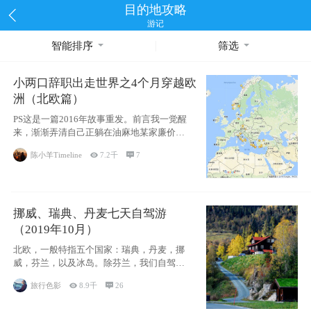
目的地攻略
游记
智能排序
筛选
小两口辞职出走世界之4个月穿越欧
洲（北欧篇）
PS这是一篇2016年故事重发。前言我一觉醒
来，渐渐弄清自己正躺在油麻地某家廉价宾
馆
陈小羊Timeline

7.2千

7
挪威、瑞典、丹麦七天自驾游
（2019年10月）
北欧，一般特指五个国家：瑞典，丹麦，挪
威，芬兰，以及冰岛。除芬兰，我们自驾游
了其中4
旅行色影

8.9千

26