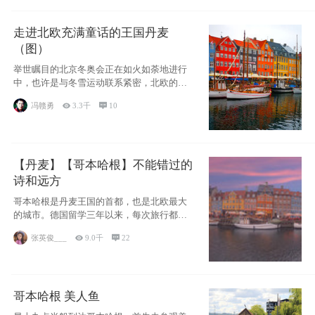
走进北欧充满童话的王国丹麦
（图）
举世瞩目的北京冬奥会正在如火如荼地进行
中，也许是与冬雪运动联系紧密，北欧的一
些国家因
冯赣勇

3.3千

10
【丹麦】【哥本哈根】不能错过的
诗和远方
哥本哈根是丹麦王国的首都，也是北欧最大
的城市。德国留学三年以来，每次旅行都是
一路向南，在内陆生活久了
张英俊___

9.0千

22
哥本哈根 美人鱼