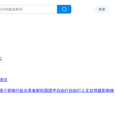
登录
上
情侣
侈
小资
骑行
徒步
美食
邮轮
跟团
半自由行
自由行
人文
自驾
摄影
购物