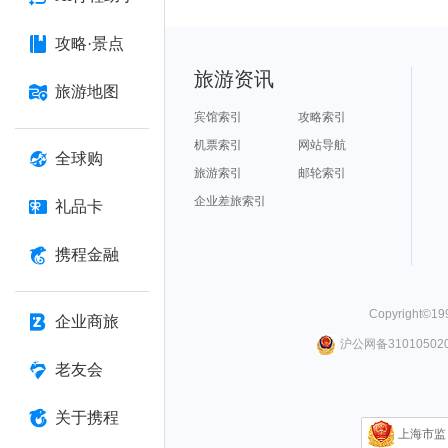
攻略·景点
旅游资讯
旅游地图
宾馆索引
攻略索引
机票索引
网站导航
全球购
旅游索引
邮轮索引
企业差旅索引
礼品卡
携程金融
Copyright©
19
企业商旅
沪公网备310105020
老友会
关于携程
上海市监