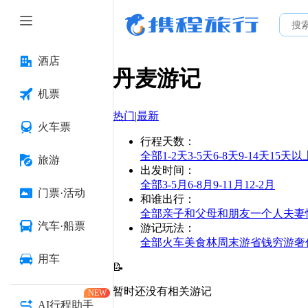
酒店
丹麦
游记
机票
热门
|
最新
火车票
行程天数
：
全部
1-2天
3-5天
6-8天
9-14天
15天以
旅游
出发时间
：
全部
3-5月
6-8月
9-11月
12-2月
门票·活动
和谁出行
：
全部
亲子
和父母
和朋友
一个人
夫妻
汽车·船票
游记玩法
：
全部
火车
美食林
周末游
省钱
穷游
奢
用车
📝
暂时还没有相关游记
NEW
AI行程助手