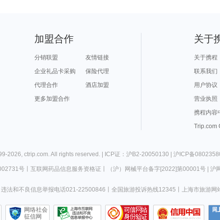
加盟合作
关于
分销联盟
友情链接
关于携程
企业礼品卡采购
保险代理
联系我们
代理合作
酒店加盟
用户协议
更多加盟合作
营业执照
携程内容
Trip.com
99-
2026
,
ctrip.com
. All rights reserved. |
ICP证：沪B2-20050130
|
沪ICP备0802358
02731号
丨
互联网药品信息服务资格证
丨
（沪）网械平台备字[2022]第00001号
|
沪网
违法和不良信息举报电话021-22500846
丨
全国旅游投诉热线12345
丨
上海市旅游网
网络社会
征信网