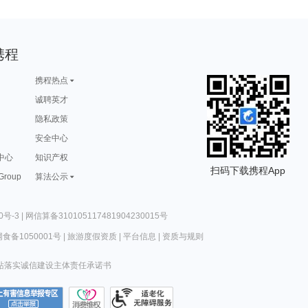
携程
携程热点
诚聘英才
隐私政策
安全中心
中心
知识产权
扫码下载携程App
 Group
算法公示
0号-3
|
网信算备310105117481904230015号
食备1050001号
|
旅游度假资质
|
平台信息
|
资质与规则
站落实诚信建设主体责任承诺书