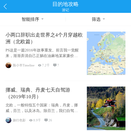
目的地攻略
游记
智能排序
筛选
小两口辞职出走世界之4个月穿越欧
洲（北欧篇）
PS这是一篇2016年故事重发。前言我一觉醒
来，渐渐弄清自己正躺在油麻地某家廉价宾
馆
陈小羊Timeline

7.2千

7
挪威、瑞典、丹麦七天自驾游
（2019年10月）
北欧，一般特指五个国家：瑞典，丹麦，挪
威，芬兰，以及冰岛。除芬兰，我们自驾游
了其中4
旅行色影

8.9千

26