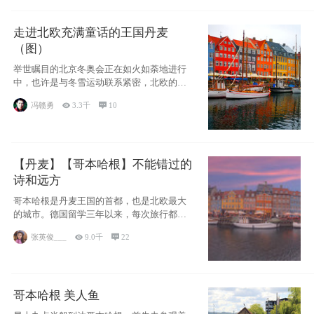
走进北欧充满童话的王国丹麦
（图）
举世瞩目的北京冬奥会正在如火如荼地进行
中，也许是与冬雪运动联系紧密，北欧的一
些国家因
冯赣勇

3.3千

10
【丹麦】【哥本哈根】不能错过的
诗和远方
哥本哈根是丹麦王国的首都，也是北欧最大
的城市。德国留学三年以来，每次旅行都是
一路向南，在内陆生活久了
张英俊___

9.0千

22
哥本哈根 美人鱼