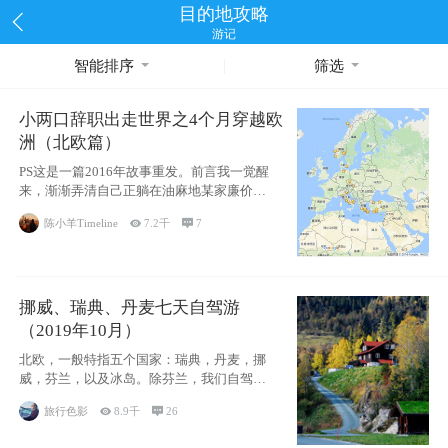
目的地攻略
游记
智能排序
筛选
小两口辞职出走世界之4个月穿越欧
洲（北欧篇）
PS这是一篇2016年故事重发。前言我一觉醒
来，渐渐弄清自己正躺在油麻地某家廉价宾
馆
陈小羊Timeline

7.2千

7
挪威、瑞典、丹麦七天自驾游
（2019年10月）
北欧，一般特指五个国家：瑞典，丹麦，挪
威，芬兰，以及冰岛。除芬兰，我们自驾游
了其中4
旅行色影

8.9千

26