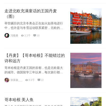
走进北欧充满童话的王国丹麦
（图）
举世瞩目的北京冬奥会正在如火如荼地进行
中，也许是与冬雪运动联系紧密，北欧的一
些国家因
冯赣勇

3.3千

10
【丹麦】【哥本哈根】不能错过的
诗和远方
哥本哈根是丹麦王国的首都，也是北欧最大
的城市。德国留学三年以来，每次旅行都是
一路向南，在内陆生活久了
张英俊___

9.0千

22
哥本哈根 美人鱼