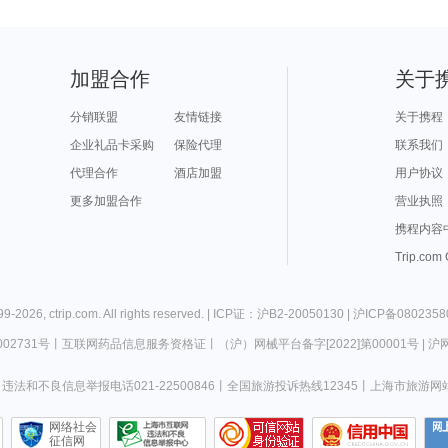
加盟合作
关于
分销联盟
友情链接
关于携程
企业礼品卡采购
保险代理
联系我们
代理合作
酒店加盟
用户协议
更多加盟合作
营业执照
携程内容
Trip.com
99-
2026
,
ctrip.com
. All rights reserved. |
ICP证：沪B2-20050130
|
沪ICP备0802358
02731号
丨
互联网药品信息服务资格证
丨
（沪）网械平台备字[2022]第00001号
|
沪网
违法和不良信息举报电话021-22500846
丨
全国旅游投诉热线12345
丨
上海市旅游网
网络社会
征信网