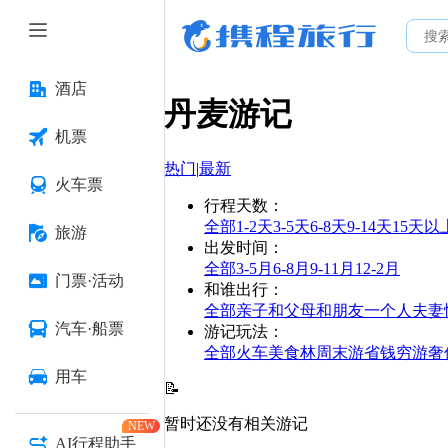
酒店
丹麦
游记
机票
热门
|
最新
火车票
行程天数
：
全部
1-2天
3-5天
6-8天
9-14天
15天以
旅游
出发时间
：
全部
3-5月
6-8月
9-11月
12-2月
门票·活动
和谁出行
：
全部
亲子
和父母
和朋友
一个人
夫妻
汽车·船票
游记玩法
：
全部
火车
美食林
周末游
省钱
穷游
奢
用车
📝
暂时还没有相关游记
NEW
AI行程助手