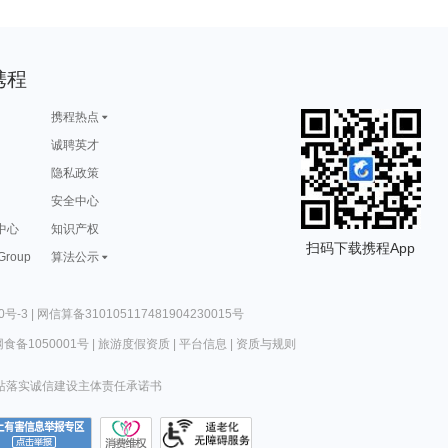
携程
携程热点
诚聘英才
隐私政策
安全中心
中心
知识产权
扫码下载携程App
 Group
算法公示
0号-3
|
网信算备310105117481904230015号
食备1050001号
|
旅游度假资质
|
平台信息
|
资质与规则
站落实诚信建设主体责任承诺书