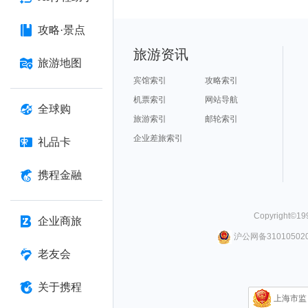
攻略·景点
旅游资讯
旅游地图
宾馆索引
攻略索引
机票索引
网站导航
全球购
旅游索引
邮轮索引
企业差旅索引
礼品卡
携程金融
Copyright©
19
企业商旅
沪公网备310105020
老友会
关于携程
上海市监