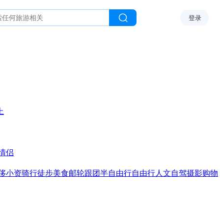
登录
上
情侣
侈
小资
骑行
徒步
美食
邮轮
跟团
半自由行
自由行
人文
自驾
摄影
购物