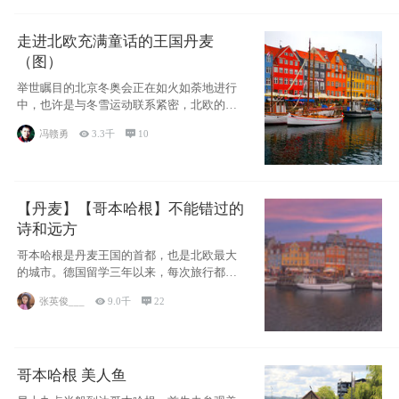
走进北欧充满童话的王国丹麦
（图）
举世瞩目的北京冬奥会正在如火如荼地进行
中，也许是与冬雪运动联系紧密，北欧的一
些国家因
冯赣勇

3.3千

10
【丹麦】【哥本哈根】不能错过的
诗和远方
哥本哈根是丹麦王国的首都，也是北欧最大
的城市。德国留学三年以来，每次旅行都是
一路向南，在内陆生活久了
张英俊___

9.0千

22
哥本哈根 美人鱼