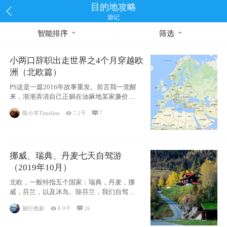
目的地攻略
游记
智能排序
筛选
小两口辞职出走世界之4个月穿越欧
洲（北欧篇）
PS这是一篇2016年故事重发。前言我一觉醒
来，渐渐弄清自己正躺在油麻地某家廉价宾
馆
陈小羊Timeline

7.2千

7
挪威、瑞典、丹麦七天自驾游
（2019年10月）
北欧，一般特指五个国家：瑞典，丹麦，挪
威，芬兰，以及冰岛。除芬兰，我们自驾游
了其中4
旅行色影

8.9千

26