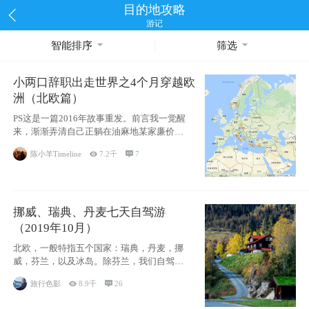
目的地攻略
游记
智能排序
筛选
小两口辞职出走世界之4个月穿越欧
洲（北欧篇）
PS这是一篇2016年故事重发。前言我一觉醒
来，渐渐弄清自己正躺在油麻地某家廉价宾
馆
陈小羊Timeline

7.2千

7
挪威、瑞典、丹麦七天自驾游
（2019年10月）
北欧，一般特指五个国家：瑞典，丹麦，挪
威，芬兰，以及冰岛。除芬兰，我们自驾游
了其中4
旅行色影

8.9千

26