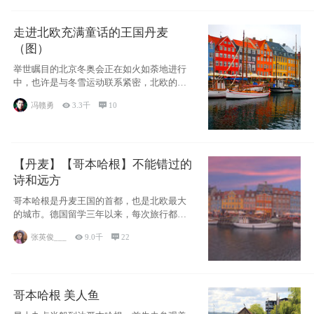
走进北欧充满童话的王国丹麦
（图）
举世瞩目的北京冬奥会正在如火如荼地进行
中，也许是与冬雪运动联系紧密，北欧的一
些国家因
冯赣勇

3.3千

10
【丹麦】【哥本哈根】不能错过的
诗和远方
哥本哈根是丹麦王国的首都，也是北欧最大
的城市。德国留学三年以来，每次旅行都是
一路向南，在内陆生活久了
张英俊___

9.0千

22
哥本哈根 美人鱼