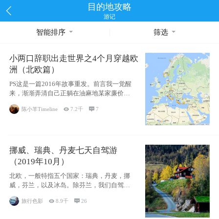
目的地攻略
游记
智能排序
筛选
小两口辞职出走世界之4个月穿越欧
洲（北欧篇）
PS这是一篇2016年故事重发。前言我一觉醒
来，渐渐弄清自己正躺在油麻地某家廉价宾
馆
陈小羊Timeline

7.2千

7
挪威、瑞典、丹麦七天自驾游
（2019年10月）
北欧，一般特指五个国家：瑞典，丹麦，挪
威，芬兰，以及冰岛。除芬兰，我们自驾游
了其中4
旅行色影

8.9千

26