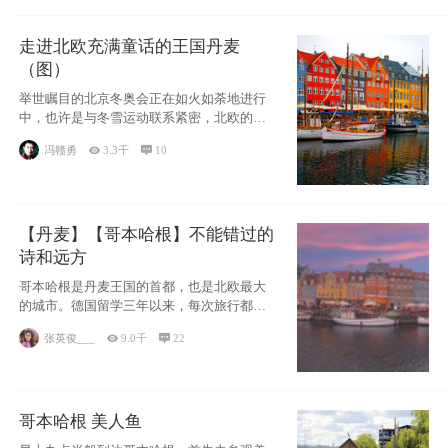
走进北欧充满童话的王国丹麦
（图）
举世瞩目的北京冬奥会正在如火如荼地进行
中，也许是与冬雪运动联系紧密，北欧的一
些国家因
冯赣勇

3.3千

10
【丹麦】【哥本哈根】不能错过的
诗和远方
哥本哈根是丹麦王国的首都，也是北欧最大
的城市。德国留学三年以来，每次旅行都是
一路向南，在内陆生活久了
张英俊___

9.0千

22
哥本哈根 美人鱼