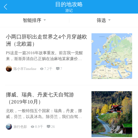
目的地攻略
游记
智能排序
筛选
小两口辞职出走世界之4个月穿越欧
洲（北欧篇）
PS这是一篇2016年故事重发。前言我一觉醒
来，渐渐弄清自己正躺在油麻地某家廉价宾
馆
陈小羊Timeline

7.2千

7
挪威、瑞典、丹麦七天自驾游
（2019年10月）
北欧，一般特指五个国家：瑞典，丹麦，挪
威，芬兰，以及冰岛。除芬兰，我们自驾游
了其中4
旅行色影

8.9千

26