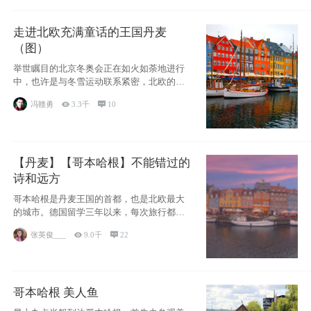
走进北欧充满童话的王国丹麦
（图）
举世瞩目的北京冬奥会正在如火如荼地进行
中，也许是与冬雪运动联系紧密，北欧的一
些国家因
冯赣勇

3.3千

10
【丹麦】【哥本哈根】不能错过的
诗和远方
哥本哈根是丹麦王国的首都，也是北欧最大
的城市。德国留学三年以来，每次旅行都是
一路向南，在内陆生活久了
张英俊___

9.0千

22
哥本哈根 美人鱼