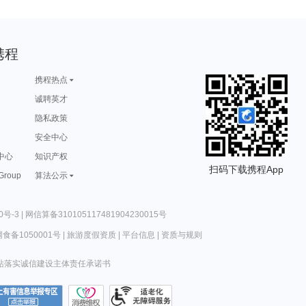
携程
携程热点
诚聘英才
隐私政策
安全中心
中心
知识产权
扫码下载携程App
 Group
算法公示
0号-3
|
网信算备310105117481904230015号
食备1050001号
|
旅游度假资质
|
平台信息
|
资质与规则
站落实诚信建设主体责任承诺书