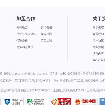
加盟合作
关于
分销联盟
友情链接
关于携程
企业礼品卡采购
保险代理
联系我们
代理合作
酒店加盟
用户协议
更多加盟合作
营业执照
携程内容
Trip.com
99-
2026
,
ctrip.com
. All rights reserved. |
ICP证：沪B2-20050130
|
沪ICP备0802358
02731号
丨
互联网药品信息服务资格证
丨
（沪）网械平台备字[2022]第00001号
|
沪网
违法和不良信息举报电话021-22500846
丨
全国旅游投诉热线12345
丨
上海市旅游网
网络社会
征信网