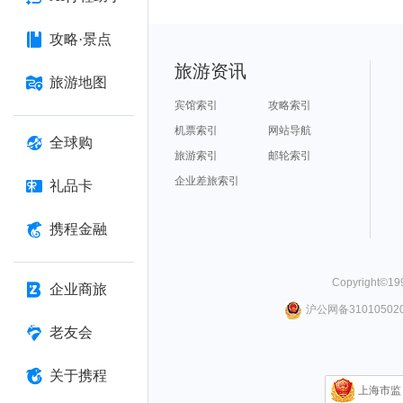
攻略·景点
旅游资讯
旅游地图
宾馆索引
攻略索引
机票索引
网站导航
全球购
旅游索引
邮轮索引
企业差旅索引
礼品卡
携程金融
Copyright©
19
企业商旅
沪公网备310105020
老友会
关于携程
上海市监