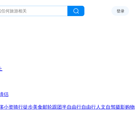
登录
上
情侣
侈
小资
骑行
徒步
美食
邮轮
跟团
半自由行
自由行
人文
自驾
摄影
购物