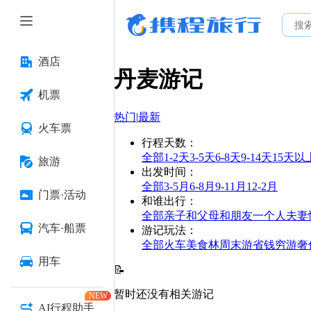
酒店
丹麦
游记
机票
热门
|
最新
火车票
行程天数
：
全部
1-2天
3-5天
6-8天
9-14天
15天以
旅游
出发时间
：
全部
3-5月
6-8月
9-11月
12-2月
门票·活动
和谁出行
：
全部
亲子
和父母
和朋友
一个人
夫妻
汽车·船票
游记玩法
：
全部
火车
美食林
周末游
省钱
穷游
奢
用车
📝
暂时还没有相关游记
NEW
AI行程助手