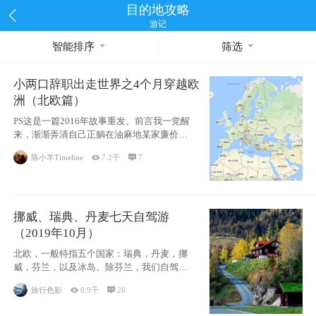
目的地攻略
游记
智能排序
筛选
小两口辞职出走世界之4个月穿越欧
洲（北欧篇）
PS这是一篇2016年故事重发。前言我一觉醒
来，渐渐弄清自己正躺在油麻地某家廉价宾
馆
陈小羊Timeline

7.2千

7
挪威、瑞典、丹麦七天自驾游
（2019年10月）
北欧，一般特指五个国家：瑞典，丹麦，挪
威，芬兰，以及冰岛。除芬兰，我们自驾游
了其中4
旅行色影

8.9千

26