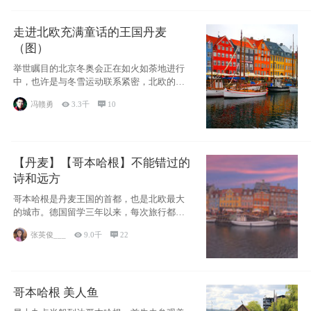
走进北欧充满童话的王国丹麦
（图）
举世瞩目的北京冬奥会正在如火如荼地进行
中，也许是与冬雪运动联系紧密，北欧的一
些国家因
冯赣勇

3.3千

10
【丹麦】【哥本哈根】不能错过的
诗和远方
哥本哈根是丹麦王国的首都，也是北欧最大
的城市。德国留学三年以来，每次旅行都是
一路向南，在内陆生活久了
张英俊___

9.0千

22
哥本哈根 美人鱼