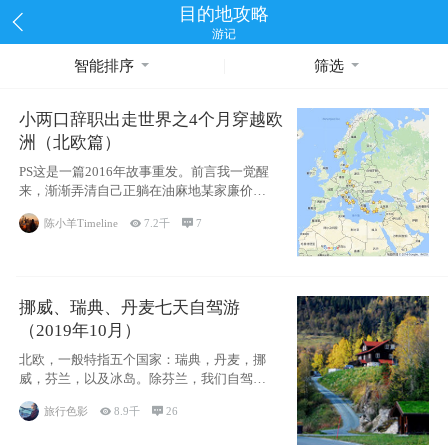
目的地攻略
游记
智能排序
筛选
小两口辞职出走世界之4个月穿越欧
洲（北欧篇）
PS这是一篇2016年故事重发。前言我一觉醒
来，渐渐弄清自己正躺在油麻地某家廉价宾
馆
陈小羊Timeline

7.2千

7
挪威、瑞典、丹麦七天自驾游
（2019年10月）
北欧，一般特指五个国家：瑞典，丹麦，挪
威，芬兰，以及冰岛。除芬兰，我们自驾游
了其中4
旅行色影

8.9千

26