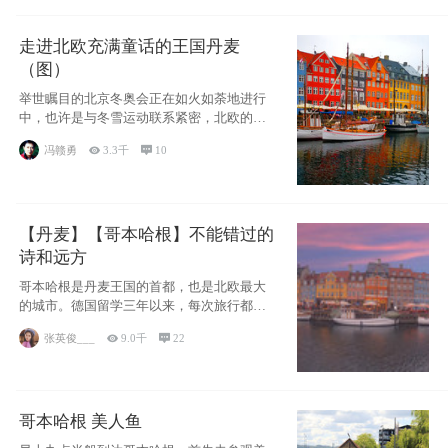
走进北欧充满童话的王国丹麦
（图）
举世瞩目的北京冬奥会正在如火如荼地进行
中，也许是与冬雪运动联系紧密，北欧的一
些国家因
冯赣勇

3.3千

10
【丹麦】【哥本哈根】不能错过的
诗和远方
哥本哈根是丹麦王国的首都，也是北欧最大
的城市。德国留学三年以来，每次旅行都是
一路向南，在内陆生活久了
张英俊___

9.0千

22
哥本哈根 美人鱼