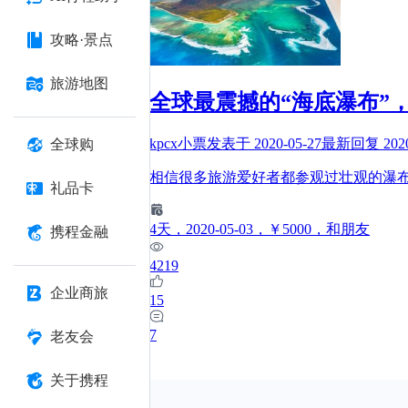
攻略·景点
旅游地图
全球最震撼的“海底瀑布”，
kpcx小票
发表于
2020-05-27
最新回复
202
全球购
相信很多旅游爱好者都参观过壮观的瀑
礼品卡
4
天
，2020-05-03
，￥5000
，和朋友
携程金融
4219
企业商旅
15
7
老友会
关于携程