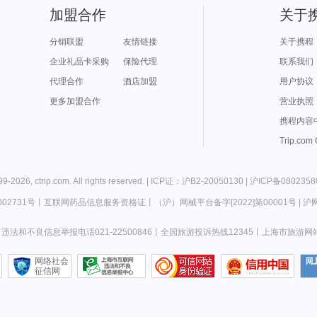
加盟合作
关于
分销联盟
友情链接
关于携程
企业礼品卡采购
保险代理
联系我们
代理合作
酒店加盟
用户协议
更多加盟合作
营业执照
携程内容
Trip.com
99-
2026
,
ctrip.com
. All rights reserved. |
ICP证：沪B2-20050130
|
沪ICP备0802358
02731号
丨
互联网药品信息服务资格证
丨
（沪）网械平台备字[2022]第00001号
|
沪网
违法和不良信息举报电话021-22500846
丨
全国旅游投诉热线12345
丨
上海市旅游网
网络社会
征信网