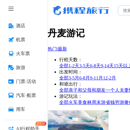
酒店
丹麦
游记
机票
热门
|
最新
火车票
行程天数
：
全部
1-2天
3-5天
6-8天
9-14天
15天以
旅游
出发时间
：
全部
3-5月
6-8月
9-11月
12-2月
门票·活动
和谁出行
：
全部
亲子
和父母
和朋友
一个人
夫妻
汽车·船票
游记玩法
：
全部
火车
美食林
周末游
省钱
穷游
奢
用车
NEW
AI行程助手