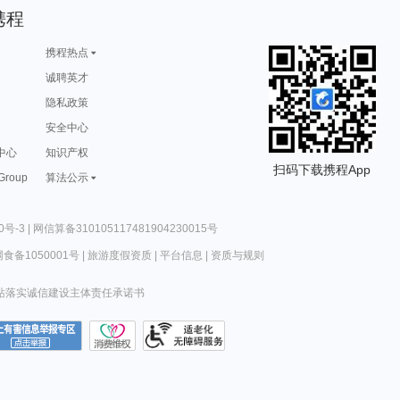
携程
携程热点
诚聘英才
隐私政策
安全中心
中心
知识产权
扫码下载携程App
 Group
算法公示
0号-3
|
网信算备310105117481904230015号
食备1050001号
|
旅游度假资质
|
平台信息
|
资质与规则
站落实诚信建设主体责任承诺书