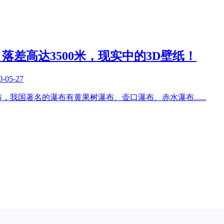
落差高达3500米，现实中的3D壁纸！
0-05-27
布，我国著名的瀑布有黄果树瀑布、壶口瀑布、赤水瀑布
......