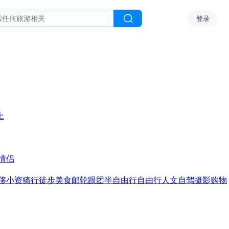
登录
上
情侣
侈
小资
骑行
徒步
美食
邮轮
跟团
半自由行
自由行
人文
自驾
摄影
购物