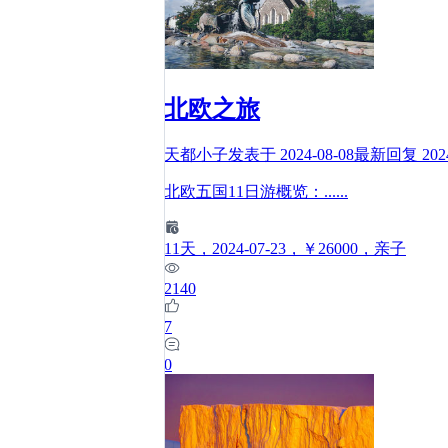
北欧之旅
天都小子
发表于
2024-08-08
最新回复
202
北欧五国11日游概览：
......
11
天
，2024-07-23
，￥26000
，亲子
2140
7
0