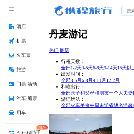
酒店
丹麦
游记
机票
热门
|
最新
火车票
行程天数
：
全部
1-2天
3-5天
6-8天
9-14天
15天以
旅游
出发时间
：
全部
3-5月
6-8月
9-11月
12-2月
门票·活动
和谁出行
：
全部
亲子
和父母
和朋友
一个人
夫妻
汽车·船票
游记玩法
：
全部
火车
美食林
周末游
省钱
穷游
奢
用车
NEW
AI行程助手