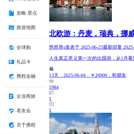
攻略·景点
旅游地图
北欧游：丹麦，瑞典，挪威
悠然草s
发表于
2025-06-25
最新回复
2025
全球购
人生真正意义第一次的出国游，从1月看
礼品卡
13
天
，2025-06-04
，￥26900
，和朋友
携程金融
1984
企业商旅
1
1
老友会
关于携程