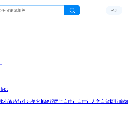
登录
上
情侣
侈
小资
骑行
徒步
美食
邮轮
跟团
半自由行
自由行
人文
自驾
摄影
购物