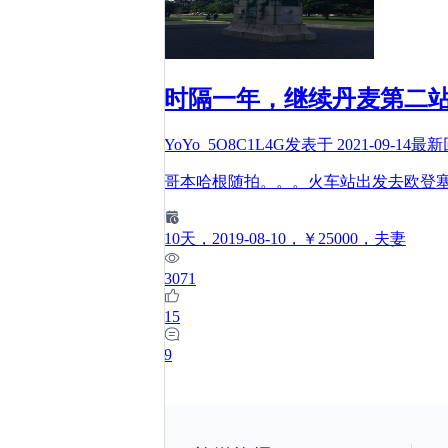
时隔一年，继续丹麦第二
YoYo_5O8C1L4G
发表于
2021-09-14
最新
哥本哈根随拍。。。火车站出发去欧登
10
天
，2019-08-10
，￥25000
，夫妻
3071
15
9