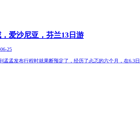
，爱沙尼亚，芬兰13日游
-06-25
到孟孟发布行程时就果断预定了，经历了忐忑的六个月，在6.3