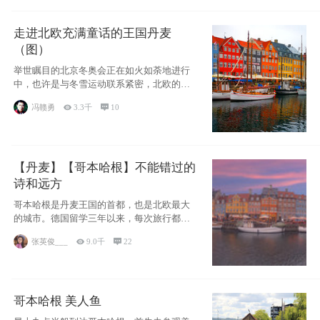
走进北欧充满童话的王国丹麦
（图）
举世瞩目的北京冬奥会正在如火如荼地进行
中，也许是与冬雪运动联系紧密，北欧的一
些国家因
冯赣勇

3.3千

10
【丹麦】【哥本哈根】不能错过的
诗和远方
哥本哈根是丹麦王国的首都，也是北欧最大
的城市。德国留学三年以来，每次旅行都是
一路向南，在内陆生活久了
张英俊___

9.0千

22
哥本哈根 美人鱼