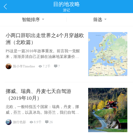
目的地攻略
游记
智能排序
筛选
小两口辞职出走世界之4个月穿越欧
洲（北欧篇）
PS这是一篇2016年故事重发。前言我一觉醒
来，渐渐弄清自己正躺在油麻地某家廉价宾
馆
陈小羊Timeline

7.2千

7
挪威、瑞典、丹麦七天自驾游
（2019年10月）
北欧，一般特指五个国家：瑞典，丹麦，挪
威，芬兰，以及冰岛。除芬兰，我们自驾游
了其中4
旅行色影

8.9千

26