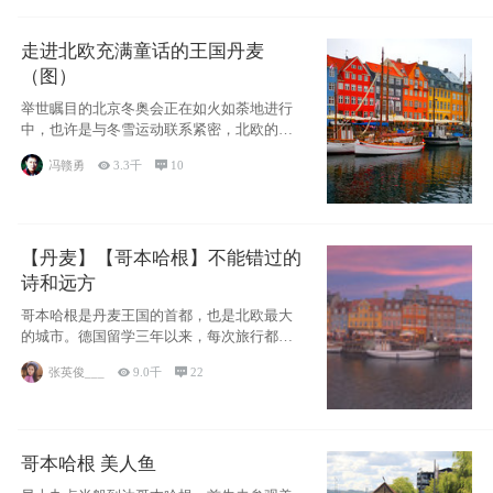
走进北欧充满童话的王国丹麦
（图）
举世瞩目的北京冬奥会正在如火如荼地进行
中，也许是与冬雪运动联系紧密，北欧的一
些国家因
冯赣勇

3.3千

10
【丹麦】【哥本哈根】不能错过的
诗和远方
哥本哈根是丹麦王国的首都，也是北欧最大
的城市。德国留学三年以来，每次旅行都是
一路向南，在内陆生活久了
张英俊___

9.0千

22
哥本哈根 美人鱼