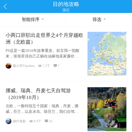
目的地攻略
游记
智能排序
筛选
小两口辞职出走世界之4个月穿越欧
洲（北欧篇）
PS这是一篇2016年故事重发。前言我一觉醒
来，渐渐弄清自己正躺在油麻地某家廉价宾
馆
陈小羊Timeline

7.2千

7
挪威、瑞典、丹麦七天自驾游
（2019年10月）
北欧，一般特指五个国家：瑞典，丹麦，挪
威，芬兰，以及冰岛。除芬兰，我们自驾游
了其中4
旅行色影

8.9千

26