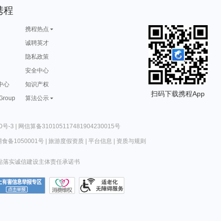
携程
携程热点
诚聘英才
隐私政策
安全中心
中心
知识产权
扫码下载携程App
 Group
算法公示
0号-3
|
网信算备310105117481904230015号
食备1050001号
|
旅游度假资质
|
平台信息
|
资质与规则
站落实诚信建设主体责任承诺书