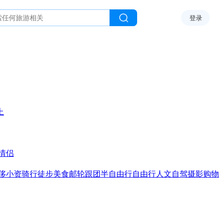
登录
上
情侣
侈
小资
骑行
徒步
美食
邮轮
跟团
半自由行
自由行
人文
自驾
摄影
购物