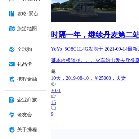
攻略·景点
旅游地图
时隔一年，继续丹麦第二
YoYo_5O8C1L4G
发表于
2021-09-14
最新
全球购
哥本哈根随拍。。。火车站出发去欧登
礼品卡
10
天
，2019-08-10
，￥25000
，夫妻
携程金融
3071
企业商旅
15
9
老友会
关于携程