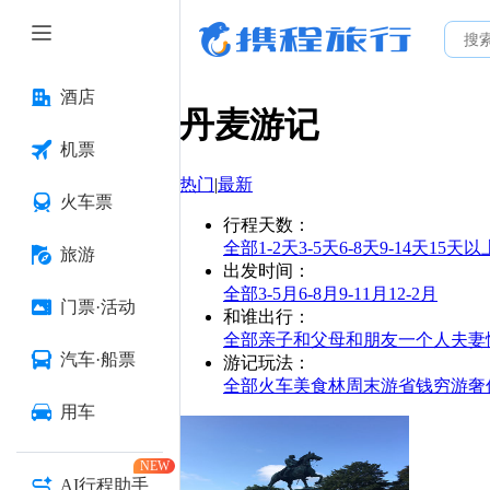
酒店
丹麦
游记
机票
热门
|
最新
火车票
行程天数
：
全部
1-2天
3-5天
6-8天
9-14天
15天以
旅游
出发时间
：
全部
3-5月
6-8月
9-11月
12-2月
门票·活动
和谁出行
：
全部
亲子
和父母
和朋友
一个人
夫妻
汽车·船票
游记玩法
：
全部
火车
美食林
周末游
省钱
穷游
奢
用车
NEW
AI行程助手