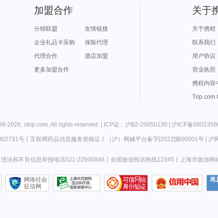
加盟合作
关于
分销联盟
友情链接
关于携程
企业礼品卡采购
保险代理
联系我们
代理合作
酒店加盟
用户协议
更多加盟合作
营业执照
携程内容
Trip.com
99-
2026
,
ctrip.com
. All rights reserved. |
ICP证：沪B2-20050130
|
沪ICP备0802358
02731号
丨
互联网药品信息服务资格证
丨
（沪）网械平台备字[2022]第00001号
|
沪网
违法和不良信息举报电话021-22500846
丨
全国旅游投诉热线12345
丨
上海市旅游网
网络社会
征信网